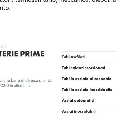
nto.
TICHE
ERIE PRIME
Tubi trafilati
Tubi saldati scordonati
Tubi in acciaio al carbonio
bi che barre di diversa qualità:
 3000 in alluminio.
Tubi in acciaio inossidabile
Acciai automatici
Acciai inossidabili