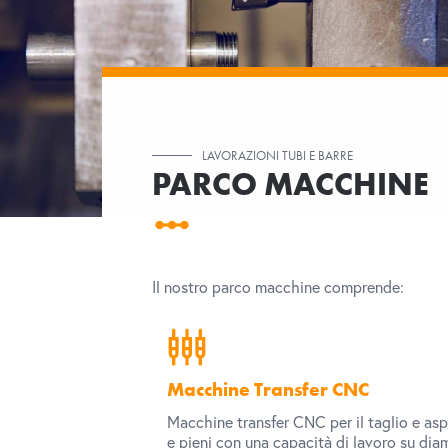
LAVORAZIONI TUBI E BARRE
PARCO MACCHINE
Il nostro parco macchine comprende:
settings_input_component
Macchine Transfer CNC
Macchine transfer CNC per il taglio e asp
e pieni con una capacità di lavoro su dia